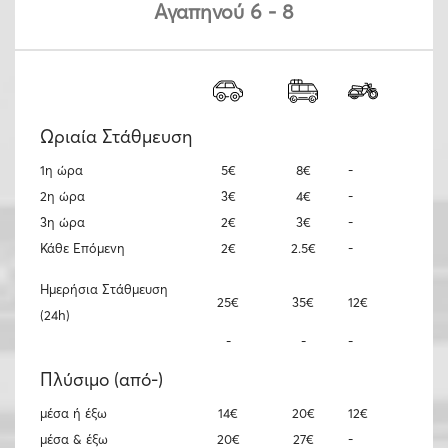
Αγαπηνού 6 - 8
Label
Ωριαία Στάθμευση
1η ώρα
5€
8€
-
2η ώρα
3€
4€
-
3η ώρα
2€
3€
-
Κάθε Επόμενη
2€
2.5€
-
Ημερήσια Στάθμευση
25€
35€
12€
(24h)
-
-
-
Πλύσιμο (από-)
μέσα ή έξω
14€
20€
12€
μέσα & έξω
20€
27€
-